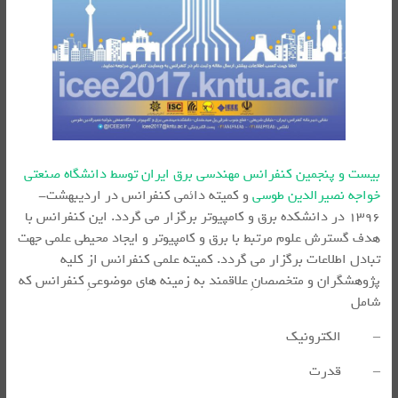
بیست و پنجمین کنفرانس مهندسی برق ایران توسط دانشگاه صنعتی
خواجه نصیرالدین طوسی
و کمیته دائمی کنفرانس در اردیبهشت­
۱۳۹۶ در دانشکده­ برق و کامپیوتر برگزار می گردد. این کنفرانس با
هدف گسترش علوم مرتبط با برق و کامپیوتر و ایجاد محیطی علمی جهت
تبادل اطلاعات برگزار می­ گردد. کمیته علمی کنفرانس از کلیه
پژوهشگران و متخصصانِ علاقمند به زمینه ­های موضوعیِ کنفرانس که
شامل
– الکترونیک
– قدرت