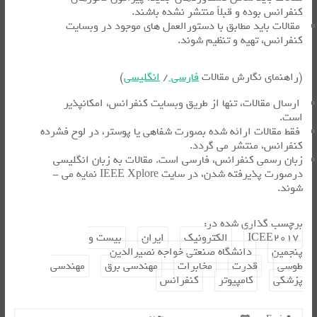
کنفرانس بوده و قبلاً منتشر نشده باشند.
مقالات باید مطابق با دستورالعمل ­های موجود در وبسایت
کنفرانس، تهیه و تنظیم شوند.
(راهنمای نگارش مقالات
فارسی
/
انگلیسی
)
ارسال مقالات، تنها از طریق وبسایت کنفرانس، امکانپذیر
است.
فقط مقالات ارائه شده بصورت شفاهی یا پوستر، در لوح فشرده
کنفرانس، منتشر می ­گردد.
زبان رسمی کنفرانس، فارسی است. مقالات به زبان انگلیسی
درصورت پذیرفته شدن، در سایت IEEE Xplore نمایه می ­
شوند.
برچسب گذاری شده در:
ICEE2017
الکترونیک
ایران
بیست و
پنجمین
دانشگاه صنعتی خواجه نصیرالدین
طوسی
قدرت
مخابرات
مهندسی برق
مهندسی
پزشکی
کامپیوتر
کنفرانس