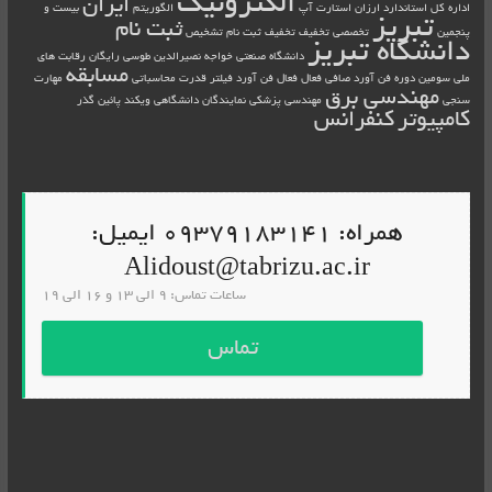
الکترونیک
ایران
اداره کل استاندارد
ارزان
استارت آپ
الگوریتم
بیست و
تبریز
ثبت نام
پنجمین
تخصصی
تخفیف
تخفیف ثبت نام
تشخیص
دانشگاه تبریز
دانشگاه صنعتی خواجه نصیرالدین طوسی
رایگان
رقابت های
مسابقه
ملی
سومین دوره فن آورد
صافی فعال
فعال
فن آورد
فیلتر
قدرت
محاسباتی
مهارت
مهندسی برق
سنجی
مهندسی پزشکی
نمایندگان دانشگاهی
ویکند
پائین گذر
کامپیوتر
کنفرانس
همراه: 09379183141 ایمیل:
Alidoust@tabrizu.ac.ir
ساعات تماس: 9 الی 13 و 16 الی 19
تماس