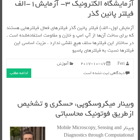
آزمایشگاه الکترونیک ۳- آزمایش۱-الف
فیلتر پائین گذر
آزمایش اول-الف) فیلتر پائین گذر فیلترهای فعال فیلترهایی هستند
که برای ساخت آن‌ها از آپ امپ و خازن و مقاومت استفاده‌شده است .
در ساختار این فیلترها سلف هیچ نقشی ندارد . مزیت اساسی این
فیلترها نسبت به فیلترهای پاسیو
Feri
2017-10-07
آموزش
دیدگاهی ثبت نشده است
ادامه مطلب
وبینار میکروسکوپی، حسگری و تشخیص
ازطریق فوتونیک محاسباتی
وبینار Mobile Microscopy, Sensing and
Diagnostics through Computational