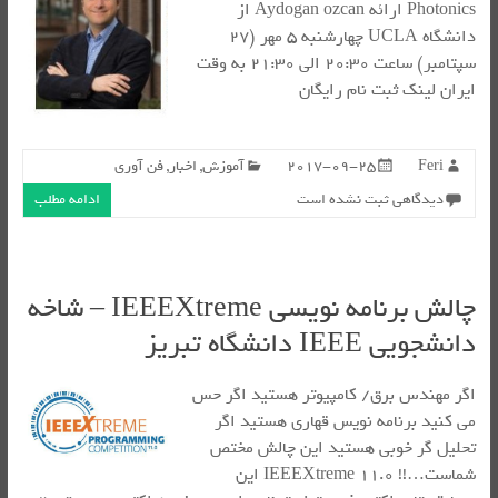
Photonics ارائه Aydogan ozcan از
دانشگاه UCLA چهارشنبه ۵ مهر (۲۷
سپتامبر) ساعت ۲۰:۳۰ الی ۲۱:۳۰ به وقت
ایران لینک ثبت نام رایگان
Feri
2017-09-25
آموزش
,
اخبار
,
فن آوری
دیدگاهی ثبت نشده است
ادامه مطلب
چالش برنامه نویسی IEEEXtreme – شاخه
دانشجویی IEEE دانشگاه تبریز
اگر مهندس برق/ کامپیوتر هستید اگر حس
می کنید برنامه نویس قهاری هستید اگر
تحلیل گر خوبی هستید این چالش مختص
شماست…!! IEEEXtreme 11.0 این