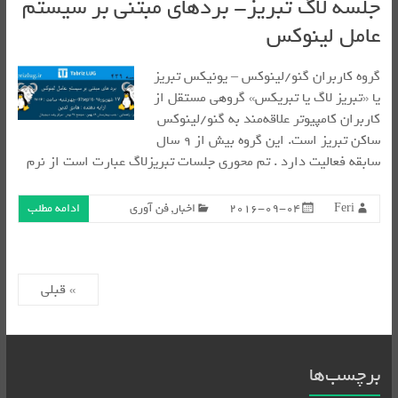
جلسه لاگ تبریز- بردهای مبتنی بر سیستم
عامل لینوکس
گروه کاربران گنو/لینوکس – یونیکس تبریز
یا «تبریز لاگ یا تبریکس» گروهی مستقل از
کاربران کامپیوتر علاقه‌مند به گنو/لینوکس
ساکن تبریز است. این گروه بیش از ۹ سال
سابقه فعالیت دارد . تم محوری جلسات تبریزلاگ عبارت است از نرم
Feri
2016-09-04
اخبار
,
فن آوری
ادامه مطلب
» قبلی
برچسب‌ها