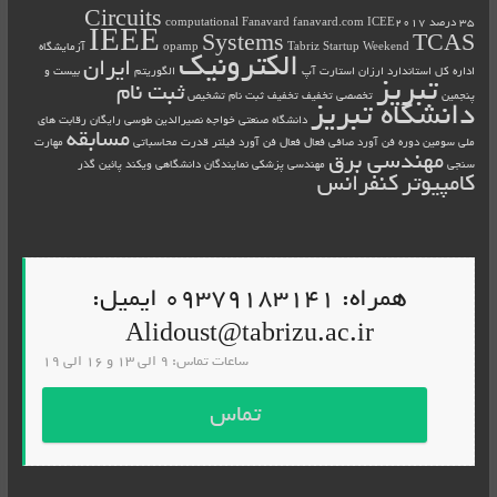
Circuits
35 درصد
ICEE2017
fanavard.com
Fanavard
computational
IEEE
Systems
TCAS
Tabriz Startup Weekend
opamp
آزمایشگاه
الکترونیک
ایران
اداره کل استاندارد
ارزان
استارت آپ
الگوریتم
بیست و
تبریز
ثبت نام
پنجمین
تخصصی
تخفیف
تخفیف ثبت نام
تشخیص
دانشگاه تبریز
دانشگاه صنعتی خواجه نصیرالدین طوسی
رایگان
رقابت های
مسابقه
ملی
سومین دوره فن آورد
صافی فعال
فعال
فن آورد
فیلتر
قدرت
محاسباتی
مهارت
مهندسی برق
سنجی
مهندسی پزشکی
نمایندگان دانشگاهی
ویکند
پائین گذر
کامپیوتر
کنفرانس
همراه: 09379183141 ایمیل:
Alidoust@tabrizu.ac.ir
ساعات تماس: 9 الی 13 و 16 الی 19
تماس