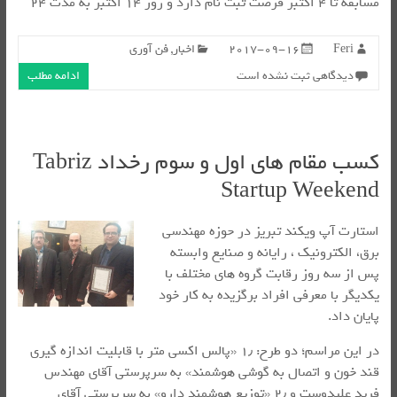
مسابقه تا ۴ اکتبر فرصت ثبت نام دارد و روز ۱۴ اکتبر به مدت ۲۴
Feri
2017-09-16
اخبار
,
فن آوری
دیدگاهی ثبت نشده است
ادامه مطلب
کسب مقام های اول و سوم رخداد Tabriz
Startup Weekend
استارت آپ ویکند تبریز در حوزه مهندسی
برق، الکترونیک ، رایانه و صنایع وابسته
پس از سه روز رقابت گروه های مختلف با
یکدیگر با معرفی افراد برگزیده به کار خود
پایان داد.
در این مراسم؛ دو طرح: ۱٫ «پالس اکسی متر با قابلیت اندازه گیری
قند خون و اتصال به گوشی هوشمند» به سرپرستی آقای مهندس
فرید علیدوست و ۲٫ «توزیع هوشمند دارو» به سرپرستی آقای