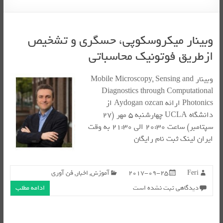
وبینار میکروسکوپی، حسگری و تشخیص
ازطریق فوتونیک محاسباتی
وبینار Mobile Microscopy, Sensing and
Diagnostics through Computational
Photonics ارائه Aydogan ozcan از
دانشگاه UCLA چهارشنبه ۵ مهر (۲۷
سپتامبر) ساعت ۲۰:۳۰ الی ۲۱:۳۰ به وقت
ایران لینک ثبت نام رایگان
Feri
2017-09-25
آموزش
,
اخبار
,
فن آوری
دیدگاهی ثبت نشده است
ادامه مطلب