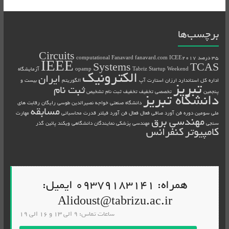
برچسب‌ها
Circuits
35 درصد
ICEE2017
fanavard.com
Fanavard
computational
IEEE
Systems
TCAS
Tabriz Startup Weekend
opamp
آزمایشگاه
الکترونیک
ایران
اداره کل استاندارد
ارزان
استارت آپ
الگوریتم
بیست و
تبریز
ثبت نام
پنجمین
تخصصی
تخفیف
تخفیف ثبت نام
تشخیص
دانشگاه تبریز
دانشگاه صنعتی خواجه نصیرالدین طوسی
رایگان
رقابت های
مسابقه
ملی
سومین دوره فن آورد
صافی فعال
فعال
فن آورد
فیلتر
قدرت
محاسباتی
مهارت
مهندسی برق
سنجی
مهندسی پزشکی
نمایندگان دانشگاهی
ویکند
پائین گذر
کامپیوتر
کنفرانس
همراه: 09379183141 ایمیل:
Alidoust@tabrizu.ac.ir
ساعات تماس: 9 الی 13 و 16 الی 19